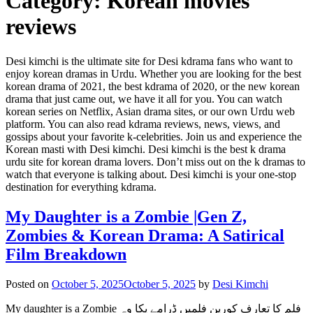
Category:
Korean movies
reviews
Desi kimchi is the ultimate site for Desi kdrama fans who want to
enjoy korean dramas in Urdu. Whether you are looking for the best
korean drama of 2021, the best kdrama of 2020, or the new korean
drama that just came out, we have it all for you. You can watch
korean series on Netflix, Asian drama sites, or our own Urdu web
platform. You can also read kdrama reviews, news, views, and
gossips about your favorite k-celebrities. Join us and experience the
Korean masti with Desi kimchi. Desi kimchi is the best k drama
urdu site for korean drama lovers. Don’t miss out on the k dramas to
watch that everyone is talking about. Desi kimchi is your one-stop
destination for everything kdrama.
My Daughter is a Zombie |Gen Z,
Zombies & Korean Drama: A Satirical
Film Breakdown
Posted on
October 5, 2025
October 5, 2025
by
Desi Kimchi
My daughter is a Zombie فلم کا تعارف کورین فلمیں ڈرامے پکا وہ