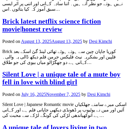
نہیں ہوتے جو نظر آتے ہیں۔ اتنا سادہ کہانی اور اتنی پر اثر ایسی
سبق آموز کہ کیا بتائوں۔اس…
Brick latest netflix science fiction
movie|honest review
Posted on
August 13, 2025
August 13, 2025
by
Desi Kimchi
Brick کوریا جاپان چین سے ہوتے ہوئے تھائی لینڈ گئ اسکے بعد
فلپین اور بشکریہ نیٹ فلیکس جرمن فلم دیکھ ڈالی یہ والی۔
کہانی ہے دو جھگڑالو میاں بیوی کی جو طلاق…
Silent Love | a unique tale of a mute boy
fell in love with blind girl
Posted on
July 16, 2025
November 7, 2025
by
Desi Kimchi
Silent Love | Japanese Romantic movie اسکی میرے سامنے جھلکیاں
آئیں اور میں نے یوٹیوب پر ڈھونڈی دیکھی جاپانی فلم ہے اور کہانی
ہے انوکھیاندھی لڑکی کی گونگے لڑکے سے محبت کی…
A unique tale of lovers living in two