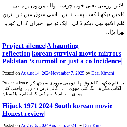
الائیو زومبی یعنی خون چوسنے والے مردوں پر مبنی
فلمیں دیکھنا کسے پسند نہیں۔ اسی شوق میں تازہ ترین
فلم الائیو بھی دیکھ ڈالی۔ ایک تو میں حیران کہاں کوریا
بھرا پڑا…
Project silence|A haunting
reflection|korean survival movie mirrors
Pakistan ‘s turmoil or just a co incidence|
Posted on
August 14, 2024
November 7, 2025
by
Desi Kimchi
Project silence. یہ فلم دیکھنے کا شوق تھا۔ذومبی موودی سمجھ کر
لگائی مگر پتہ لگا کتی مووی ہے۔ گالی نہیں دے رہی واقعی کتی
مووی ہے۔اسکا نام کتی کا انتقام یا پاکستان…
Hijack 1971 2024 South korean movie |
Honest review|
Posted on
August 6, 2024
August 6, 2024
by
Desi Kimchi