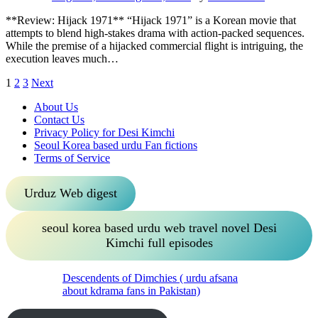
**Review: Hijack 1971** “Hijack 1971” is a Korean movie that
attempts to blend high-stakes drama with action-packed sequences.
While the premise of a hijacked commercial flight is intriguing, the
execution leaves much…
Posts
1
2
3
Next
pagination
About Us
Contact Us
Privacy Policy for Desi Kimchi
Seoul Korea based urdu Fan fictions
Terms of Service
Urduz Web digest
seoul korea based urdu web travel novel Desi
Kimchi full episodes
Descendents of Dimchies ( urdu afsana
about kdrama fans in Pakistan)