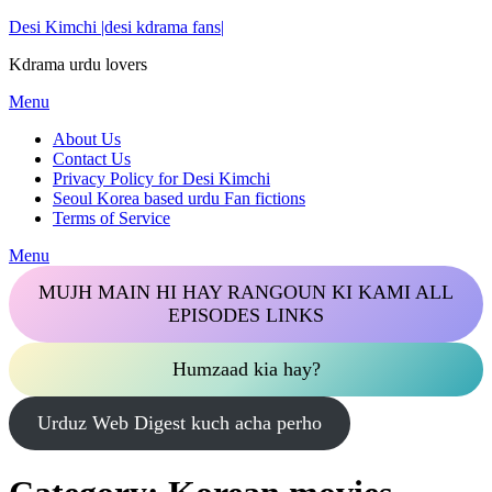
Skip
Desi Kimchi |desi kdrama fans|
to
Kdrama urdu lovers
content
Menu
About Us
Contact Us
Privacy Policy for Desi Kimchi
Seoul Korea based urdu Fan fictions
Terms of Service
Menu
MUJH MAIN HI HAY RANGOUN KI KAMI ALL
EPISODES LINKS
Humzaad kia hay?
Urduz Web Digest kuch acha perho