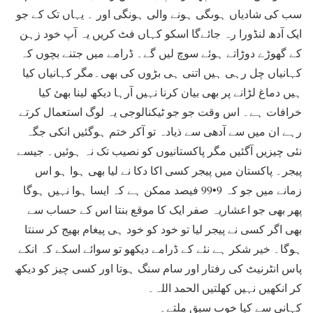
سب کی شادیاں ہوںگی ہونے والی ہونگی اور ۔ یہاں تک کے جو
ایک آدھ لنڈورا رہ جائےگا اسکو کہاں فٹ کریں یہ آپ خود زہن
کے گھوڑے دوڑاتے ہوئے سوچ لیں گے۔ ڈرامے میں جتنے بچوں کہ
کہانیاں چل رہی ہیں اتنی ہی بڑوں کی بھی۔مگر کہانیاں کیا
ہیں دماغ لڑانے پر بھی بیان کرنا نہیں آرہا دیکھ لینا بھئ کیا
خرافات ہے۔ اس وقت جو جو ٹیکنالوجی یہ لوگ استعمال کرتے
رہے ان میں سے آدھی سے ذیادہ تو آکر ختم ہوگئیں انکی جگہ
نئی چیزیں آگئیں مگر پاکستانیوں کو نصیب تک نہ ہوئیں۔ جیسے
پیجر۔ پاکستان میں پیجر کسی اکا دکا نے لیا بھی ہوا ہو اس
زمانے میں جو کہ 9•99 فیصد ممکن ہے کہ ایسا ہوا نہیں ہوگا
پھر بھی جو اعشاریہ صفر ایک کا موقع بنتا اس کے حساب سے
بھی اگر کسی نے پیجر لیا تو خود کو خود ہی پیغام بھیج کر سنتا
ہوگا۔ خیر شکر ہے نئے کے ڈرامے دیکھو تو سوائے اسکے کہ انکے
پاس انٹرنیٹ کی رفتار اور سام سنگ ہوتا اور کسی چیز کو دیکھ
کر انکھیں نہیں کھلتیں الحمد اللہ۔
کہانی سے کیا خوب سبق ملتے۔