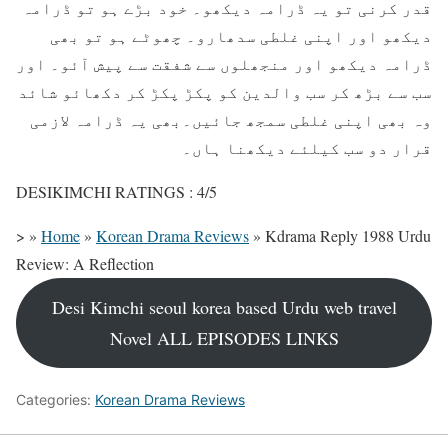
قدر کرنی تو یہ ڈرامہ دیکھو۔ خود بڑے ہو تو ڈرامہ
دیکھو اور اپنی غلطی سدھارو۔ چھوٹے ہو تو بھی
ڈرامہ دیکھو اور منجھلوں سے شفقت سے پیش آئو۔ اور
سب سے بڑھ کر سب والدین کو پکڑ پکڑ کر دکھائو شائد
وہ بھی اپنی غلطی سمجھ جائیں۔بھی یہ ڈرامہ لازمی
قرار دو سب کیلئے دیکھنا ہاں۔
DESIKIMCHI RATINGS : 4/5
>
»
Home
»
Korean Drama Reviews
»
Kdrama Reply 1988 Urdu
Review: A Reflection
Desi Kimchi seoul korea based Urdu web travel
Novel ALL EPISODES LINKS
Categories:
Korean Drama Reviews