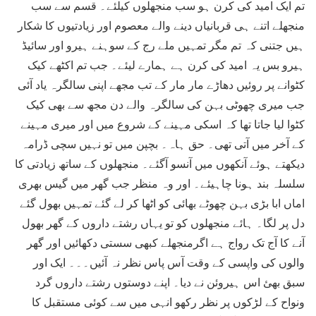
تم ایک امید کی کرن ہو سب منجھلوں کیلئے۔ قسم سے سب
منجھلے اتنے ہی قربانیاں دینے والے معصوم اور زیادتیوں کا شکار
ہیں جتنی کہ تم مگر تمہیں ملے رج کے سوہنے ہیرو اور سائیڈ
ہیرو بس یہ امید کی کرن ہے ہمارے لیئے۔ جب تم اکٹھے کیک
کٹوانے پر روئیں دھاڑے مار مار کے تب مجھے اپنی سالگرہ یاد آئی
جب میری چھوٹی بہن کی سالگرہ والے دن مجھ سے بھی کیک
کٹوا لیا جاتا تھا کہ اسکی مہینے کے شروع میں اور میری مہینے
کے آخر میں آتی تھی۔ حق ہاہ۔ بچپن میں تو نہیں سچی ڈرامہ
دیکھتے ہوئے آنکھوں میں آنسو آگئے۔ منجھلوں کے ساتھ زیادتی کا
سلسلہ بند ہونا چاہیئے۔ اور وہ منظر جب گھر میں گیس بھری
اماں ابا بڑی بہن چھوٹے بھائی کو اٹھا کر لے گئے تمہیں بھول گئے
دل پر لگا۔ ہائے منجھلوں کو تو یہاں رشتے داروں کے گھر بھول
آنے کا آج تک رواج ہے اگرمنجھلے کبھی سستی دکھائیں اور گھر
والوں کی واپسی کے وقت آس پاس نظر نہ آئیں۔۔۔ ایک اور
سبق بھئ اس ہیروئن نے دیا۔ اپنے دوستوں رشتے داروں گرد
ونواح کے لڑکوں پر نظر رکھو انہی میں سے کوئی مستقبل کا