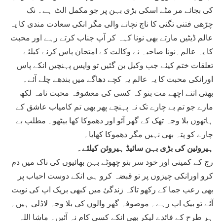
کی بجائے مر مٹے اسکی بڑی بہن پر جو مکمل الٹ ہے۔ نک
چڑھی فتنی تگنی کا ناچ نچانے والی مگر انکی سعادت مندی کا یہ
عالم ڈیٹیں مارتے بھی نونا کہہ کر آپ جناب کرتے رہے اور محبت
کا یہ عالم۔نونا صاحبہ نے وکالت کے امتحان پاس کرنے کیلئے
تعلقات ختم کیئے جب وکیل بن گئیں تو واپس پہنچیں انکے پاس
اورانکی محبت کا یہ عالم یہ کچے دھاگے میں بندھے چلے آئے۔
بھئی اتنے اچھے مت بنو کہ کسی کی معشوقہ محبت نامہ لکھ
مارے جو تم بے چارے تک نہ پہنچے پھر بھی تم کامیاب عاشق کے
ہاتھوں بلا وجہ تھک کے گھر آئو اور دھموکا کھا بیٹھو۔ مطلب بے
چارے کو پتہ بھی نہیں مگر دھموکا کھایا۔
ہیروئین کی بڑی بہن سائیڈ ہیروئن کیلئے۔
رج کے کمینی اور خود سر بنو چھوٹے بہن بھائیوں کی ناک میں دم
کرو اورانکی چیزوں پر تو قبضہ کرو ہی انکے دوست احباب پر
بھی رعب جما کے رکھو تاکہ زندگئ میں کبھی بریک اپ کی نوبت
آئے تو بیک اپ رہے۔ موصوفہ گھر والوں کی بلا وجہ لاڈلی ہیں۔
ہر طرح کے فائدے لیکر بھی انکے کسی کام نہ آئیں۔ ماشا اللہ