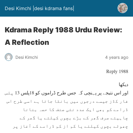
Desi Kimchi |desi kdrama fans|
Kdrama Reply 1988 Urdu Review:
A Reflection
Desi Kimchi
4 years ago
Reply 1988
دیکھا
اور اس نتیجے پر پہنچی کہ جس طرح ڈراموں کو 18پلس 13 پلس
فار کڈز جیسے درجوں میں بانٹا جاتا ہے اسی طرح اس
ڈرامے کو بھی ایک عدد نئی صنف کا حصہ بنانا
چاہیئے صرف گھر کے بڑے بچوں کیلئے یا گھر کے
چھوٹے بچوں کیلئے یا کم از کم ڈرامے کے آغاز پر