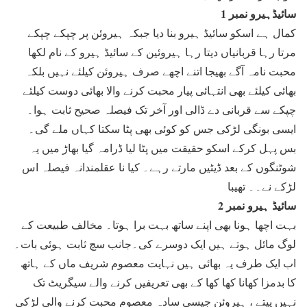
سائیڈہیرو نمبر 1
کمال ہے اسکو سائیڈ ہیرو بنا دیا جبکہ ہیروئن پر چپکے چپکے
مرتا رہا قربانیاں دیتا رہا ہیروئین کے سائیڈ ہیرو کے نام لکھا
محبت نامہ آگے بھیجا اتنے اچھے صرف ہیروئن کیلئے نہیں بلکہ
بھائی کیلئے بھی انتہائی پیار محبت کرنے والا بھائی دوست کیلئے
چپکے سے قربانی دے ڈالی اور آخر تک فیصلہ صحیح ثابت ہوا۔
ایسی بونگی لڑکی جس کو کوئی بھی پٹا سکتا کہاں ملے گی۔
بس پہل کرکے اسکو حقیقت میں پٹا لیا ڈرامہ گیا بھاڑ میں یہ
شوٹنگوں کے بعد ڈیٹیں مارتے رہے۔ کیا نا عقلمندانہ فیصلہ اس
لڑکے نے۔۔ تھیبا
سائیڈ ہیرو نمبر 2
بہت اچھا ہونا بھی اپنے ساتھ بہت برا ہوتا۔ مخالف طبیعت کے
لوگ مائل ہوتے ہیں ایک دوسرے کی۔جانب سچ ثابت ہوئی بات۔
اب ایک طرف یہ بھائی ہیں نہایت معصوم شریف ماں کے ہاتھ
کا بدمزا کھانا کھا کھا کے بھی تعریفیں کرنے والے سیگریٹ تک
نہیں پیتے ، ہیروئن جیسی سادہ معصوم محبت کرنے والی لڑکی