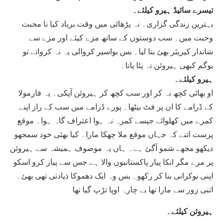
تیسرے سائیڈ ہیرو کیلئے۔
بہترین زندگی گزاری۔ نہ پڑھائی میں وقت برباد کیا نا محبت
وحبت میں۔ سب دوستوں کے ساتھ مزے کیئے اور مزے سے
شاندار کیریئر بھئ بنا لیا۔ بس بواسیر کروالی یہ نہ کرواتے تو
بوگم کبھی ہیروئن نہ پٹا پاتا۔
ہیرو کیلئے۔
او بھائی کچھ نہ کر اور سب کچھ کر ہیروئن آپکی۔ یہ فارمولا
کے ڈرامے کا ان پر فٹ بیٹھا۔ پورے ڈرامے میں سب کے راز اپنے
کمرے میں کھلوائے جیسے کمرہ نہ ہوا اعتراف گاہ ہوا۔ موقع
پرست اتنے کہ جہاں موقع ملا چھکا مارا۔ کیا بھئی خود سمجھو
دیکھو مجھے شمو آگئ ہے۔ ہاں یہ موصوف ہمیشہ سے ہیروئن
پر مرے مگر انکا پیار پاکستانیوں والا ہے جس سے پیار کرو اسکو
اپنی نوکرانی بنا کر رکھو۔ بس وہ ایک دھموکا ذیادتی تھی بھئ۔
اتنی زور سے مارا تھا بے چارہ اوپا تڑپ گیا تھا
ہیروئن کیلئے۔