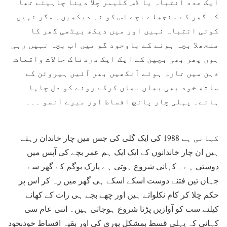
ایک عدد انتباہ یا ڈس کلیمر چلا دینا چاہیئے تھا
کہ گھر کے منجھلے بچے اس کو نہ دیکھیں۔ مگر نہیں
کوئی انتباہ نہیں اور میں دیکھ بیٹھی گھر کا
منجھلا بچہ ہونے کے باوجود گو میں اب بچہ نہیں رہی
ہوں پھر بھی بچپن کے ایک ایک دردناک حالات واقعات
ذہن میں تازہ ہوئے آنکھیں بھر آئیں ہیروئن کے
ساتھ خود بھی بھاں بھاں کرکے رونے کو دل چاہا
ہائے۔ پہلی چار پانچ اقساط اور میرے آنسو ۔۔۔
کہانی ہے 1988 کی ایک گلی کی جس میں چار خاندان رہتے
ہیں ان چار خاندانوں کے ایک ایک ہم عمر بچے کی آپس میں
دوستی ہے۔ کہانی شروع ہوتی ہے پارک بوگم کے گھر سے
جہاں تین فتنے دوست اسکے اسکے ہی گھر میں رہ کر اس پر
حکم چلا کر کام نکلواتے ہیں اور چھے بجے ہی رات کے کھانے
کیلئے سب کو آوازیں پڑنا شروع ہوجاتی ہیں۔ اتنی عام سی
کہانی کہ پہلی قسط بمشکل پوری کی اور بقیہ اقساط خودبخود