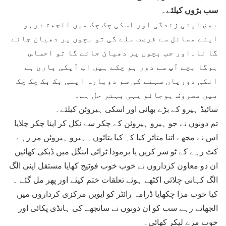
سب بڑوں کیلئے۔
بھئ اپنی زندگی اور اسکی چک چک میں الجھتے رہو
اپنے مسائل سے فرصت ملے گی تو بچوں پر دھیان جائے
گا نا۔اور جب بچوں پر دھیان جائے گا تو احساس
ہوگا بچے آپ سے دور ہو چکے ہیں اب آپکی باری ہے
انکی دوریاں سہنے کی سو دوبارہ اپنی بک بک چک چک
میں مصروف ہوجائو یہی بہتر حل ہے۔
سائیڈ ہیرو کے بڑے بھائی اور اسکی ہیروئن کیلئے۔
تم دونوں نے جو ہیرو ہیروئن کے چکر سے نکل کر اپنا چکر چلایا
اس نے مجھے اتنا متاثر کیا کہ کیا بتائوں۔ ہیرو ہیروئن مر رہے
کٹ رہے کے ٹو سر کریں یا برمودا ٹرائی اینگل میں ڈبکی کھائیں
ان دو معاون کرداروں نے خوب خوب فوٹیج کھایا مستقل اپنی الگ
الگ کہانی چلائی اکٹھے ہوئے تعلقات ختم کیئے اور پھر مل گئے ۔
کیا خوب مزا چکھایا ڈرامہ رائٹر کو ایویں مرکزی کرداروں میں
الجھاتے رہے سب کو ان دونوں نے سانجھے کی ہانڈی پکائی اور
خوب مزے لیکر کھائی۔