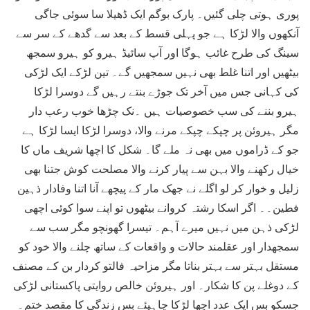
پوری ہوتی چلی گئیں۔ پارک بوگم ایک ڈھیلا سا سوئی جاگی
آنکھوں والا لڑکا ہے جو پہلی قسط کے بعد سے گدھے کے سر سے
سینگ کی طرح غائب ہوگا اور آپ سائیڈ ہیرو کو ہیرو سمجھ
بیٹھیں اور اتنا غلط بھی نہیں سمجھیں گے۔ تین لڑکے ایک لڑکی
کی کہانی جس میں آخر تک جوڑے بنتے رہیں گے دوسرا لڑکا
ہیرو بننے کی سب خصوصیات ہیں ۔نک چڑھا خوب رعب دار
مگر ہیروئن پر چپکے چپکے مرنے والا، دوسرا لڑکا ایسا لڑکا ہے
جو کے ڈراموں میں بھی نہ ملے گا۔ شکل کا اچھا شریف ماں کا
خیال رکھنے والا بہن سے پیار کرنے والا مصلحت کوش جتنا بھی
زلیل و خوار کر لو اگلے نے جھک مار کے پیچھے آنا اتنا وفادار ذہین
فطین۔۔ اگر اسکا رشتہ کروانے بیٹھوں تو اپنے سوا کوئی اچھی
لڑکی ذہن میں نہیں میرے آہم۔ تیسرا گھونچو مگر سب سے
سمجھدار اور عقلمند حالات و واقعات کے ساتھ چلنے والا خود کو
مستقل بہتر سے بہتر بناتا مگر مزاحیہ فالتو کردار بن کے مصنف
کے دوغلے پن کا شکار۔ اور ہیروئن خالص روایتی پاکستانی لڑکی
جسکو بس ایک عدد اچھا لڑکا چاہیئے بس زندگی کا مقصد ختم۔