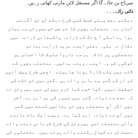
سرتاج بن جائے گا اگر مستقل لائن مارتی کھاتی رہیں۔
ذاتی رائے۔۔۔
دیکھو بھئ پہلی قسط کسی طرح دیکھ لو تو آگے سب
آسان ہے۔ منجھلے بچوں کا غم جس خوبصورتی سے بیان
ہوا ہے اسکی آ ج تک کے ڈرامہ پاکستانی ڈرامہ میں
مثال نہ ملی۔ بھئی ایسے مزید ڈرامے بنائو
منجھلوں پر تاکہ ہم سے ناروا سلوک کا احساس ہو
لوگوں کو وہ اپنے رویئے بدلیں۔ منجھلے بچوں کے
گلے میں پلے کارڈ ہونا چاہیئے۔ اچھی طرح پیش آئیں
کم از کم گھر سے باہر والے ہی ۔گھر میں تو ٹکے کی
حیثیت نہیں۔کیا خوب کہا ٹرو بیوٹی میں ہیروئن نے
کہ مجھ سے ذیادہ گھر میں سیور کی بو اہم ہے۔آخر
میں اگر آپ منجھلے ہیں تو بتائیں کمنٹ میں گھر
میں آپ سے ذیادہ اہم کیا ہے۔ ویسے ایک بات ماننے
والی منجھلے اسی ہیروئن کی طرح قربانی دینے والے
محبت کرنے خیال رکھنے والے ہوتے ہیں۔ منجھلوں کی