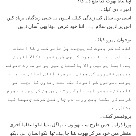
اپنا بنایا بھوت کیا نفع دے گا؟
امیر دادی کیلئے۔
اسی نوے سال کی زندگی کیلئے انہوں نے جتنی زندگیاں برباد کیں
اس پر انہیں سلام ہے۔ اتنا خود غرض ہونا بھی آسان نہیں۔
نوجوان ہیرو کیلئے۔
لٹھ کے کر بھوت کے پیچھے پڑ جائو کہاں کا انصاف
ہے۔ اس بندے نے بھوت کا جس طرح شجرہ نکالا آفرین
ہے۔ایسا پولیس والا پاکستان میں ہو تو سارے جھوٹے
پیروں فقیروں کی چھٹی۔ موصوف اتنی آسانی سے مرے
ہوئے بھوتوں کو ڈھونڈ نکالتے زندوں کا بچنا تو
ناممکن سمجھو ایسے لوگ ہوتے ہیں جن کی وجہ سے جرم
کرتے ڈر لگتا بھئ ورنہ دو چار قتل کرکے چھپنا کیا
مشکل ہے۔
پروفیسر کیلئے۔
پورا ڈرامہ جس طرح سے بھوتوں نے پاگل بنایا انکو انتقاما آخری
منظر میں خود مر کر بھوت بننا چاہیئے تھا انکو انسان ہی دیکھ