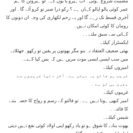
مصیبت شروع ہوئی۔ اب ہیرو یا یوں کہہ لو ہیروئن کا ہم
عمر کوئی پالو اپالو کہاں ہے ؟ رکو ذرا صبر تو کرو آئے گا۔ اور
آخری قسط تک رہے گا اور بے رحم لکھاری کی وجہ ان دونوں کا
رومان کا کوئی امکان نہیں۔
کہانی سے سبق ملتے۔۔
ایکسٹراز کیلئے
بھئی ضعیف العتقاد نہ بنو مگر بھوتوں پر یقین تو رکھو۔جھٹلانے
میں سب ایسی ایسی موت مریں ہیں کہ بس کیا کہنے۔
امیروں کیلئے
غریب ہو جائو یہ بہتر ہے۔ آخر دنیا غریبوں سے
بھری ہی تو ہے ۔
غریبوں کیلئے
امیر کبھی ہونا نہیں ہے۔ تو فالتو کے رسم و رواج کا حصہ بننے
کا فائدہ۔
شیمن کیلئے۔
بھوت بنانے کا شوق ہو تو یاد رکھو اپنی اولاد کوئی نفع نہیں دیتی