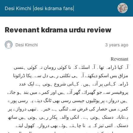
Desi Kimchi |desi kdrama fans|
Revenant kdrama urdu review
Desi Kimchi
3 years ago
Revenant
آہ کیا ڈرامہ تھا۔ آہ اسلئے کہ نا کوئی رومان نہ کوئی ہنسی
مزاق بس اسکو دیکھتے آہ ہی نکلتی رہی دل سے۔پکا ڈرائونا
ڈرامہ کہانی پر آتے ہیں۔ کہانی شروع ہوتی ہے ایک عدد
پروفیسر سے جو گھبرائے گھر آتے ہیں اور کمرے میں بند ہو جاتے
ہیں دروازے پر پوٹلیوں جیسی رسی بھی ٹانگ دیتے یہ رسی پورے
کمرے میں حصار کی غرض سے ٹنگی ہے خیر۔ ۔تبھی دروازے پر
بےتابانہ دستک ہوتی ہے۔ انکی والدہ پکار رہی ہوتی ہیں ساتھ
دستک۔ اتنی تیز کہ یہ نا چاہتے ہوئے بھی دروازہ کھول لیتے