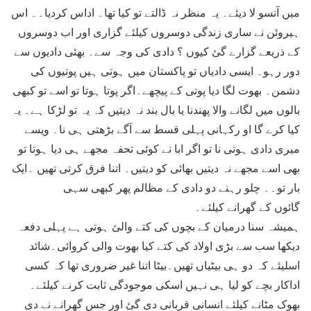
میں آنسو لا دیئے۔ یہ منظر نہ ڈالتے تو کیا تھا۔ اداس کردیا۔۔ اس
ہیروئن نے ساری زندگی دوسروں کیلئے گزاری اور اب دوسروں
کے ذریعے گزارے گئ کیوں ؟ دادی کی وجہ سے۔ بھئی دادیوں سے
دور رہو۔ ایسی دادیاں تو پاکستان میں ہوتی ہیں پوتیوں کی
دشمن۔ بھوت لگا دیا پوتی کے پیچھے۔اگر پوتا ہوتا تو اسے تو کبھی
بالوں میں لگانے والا پھندنا یا بال بند نہ دیتیں کہ یہ تو لڑکا ہے۔ یہ
کیا کرے گا او رکہانی پہلی قسط سے آگے بڑھتی ہی نا۔ ویسے
میری دادی ہوتی نا تو اگر ابا نے کوئی تحفہ مجھے ہی دیا ہوتا تو
بھی اسے مجھے نہ دیتیں بھائی کو دیتیں۔ اتنا فرق کرتی تھیں ۔ایک
بار تو۔۔ چلو رہنے دو دادی کے مظالم پھر کبھی سہی
گائوں کے گھرانے کیلئے۔
ہمیشہ سنا درمیان کے بچوں کی کتے والئ ہوتی ہے پہلی دفعہ
دیکھا سب سے بڑی اولاد کی کتے کیا بھوت والی کروائی۔شائد
اسلیئے کہ دو ہی بیٹیاں تھیں۔بیٹا اتنا غیر ضروری تھا کہ کسی
اداکار بچے کو لیا ہی نہیں اسکی موجودگی ثابت کرنے کیلئے۔
بھوک مٹانے کیلئے انسانی قربانی دی گئ اور جس گھرانے نے دی