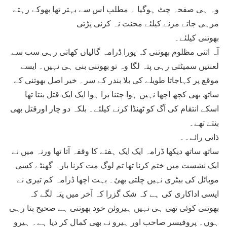
وہ ہی صفحہ چٹ ہوگیا ۔ مطلب اس سے بہتر تھا بھوکے رہتے
مرہی جاتے مرنے کیلئے محنت نہ کرنی پڑتی
بھوتنی کیلئے۔
آہ اتنی مظلوم بھوتنی کہ پورا ڈرامہ گالیاں کھاتی رہی سب سے
لعنتیں سمیٹتی رہی پتہ لگا وہ تو بھوتنی بنی ہی نہیں۔ ایسے
موقع پر کہاجاتا طویلے کی بلا بندر کے سر۔ خیر اصل بھوتنی کے
ساتھ بھی کچھ اچھا نہیں ہوا جتنا برا ہوا ایک ایک قتل بنتا تھا
اسکے انتقام کی آگ کو ٹھنڈا کرنے کیلئے۔ بلکہ دو چار اورقتل بھی
بنتے تھے۔
ذاتی رائے۔۔
ساتھ ساتھ دیکھا ڈرامہ ایک ایک ہفتے کا وقفہ آتا تھا ورنہ میں نے
ایک نشست میں ختم کرنا تھا تم لوگ مت کرنا بارہ گھنٹے کسی
موبائل کی بیٹری نہیں چلتی بھئ۔ بہت اچھا ڈرامہ کم تیری نے
ایسی اداکاری کی ہے کہ شک گزرا کہ آخر میں پتہ لگے کہ
بھوتنی کوئی تھی ہی نہیں ہیروئن خود بھوتنی ہے صحیح بتا رہی
ہوں۔ پروفیسر صاحب اور ہیرو نے بھی کمال کر دیا ہے۔ ہیرو