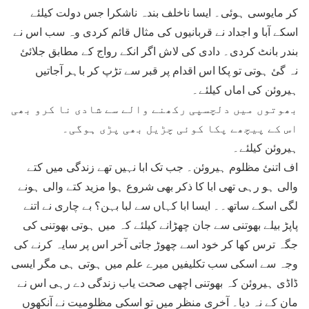
کر مایوسی ہوئی۔ ایسا ناخلف بندہ ناشکرا جس دولت کیلئے
اسکے آبا و اجداد نے قربانیوں کی مثال قائم کردی وہ سب اس نے
بندر بانٹ کردی۔ دادی کی لاش اگر انکے رواج کے مطابق جلائئ
نہ گئ ہوتی تو پکا اس اقدام پر قبر سے تڑپ کر باہر آجاتیں
ہیروئن کی اماں کیلئے۔
بھوتوں میں دلچسپی رکھنے والے سے شادی نا کرو بھی
اس کے پیچھے پکا کوئی چڑیل بھی پڑی ہوگی۔
ہیروئن کیلئے۔
اف اتنئ مظلوم ہیروئن۔ جب تک ابا نہیں تھے زندگی میں کتے
والی ہو رہی تھی ابا کا ذکر بھی شروع ہوا مزید کتے والی ہونے
لگی اسکے ساتھ۔۔ ایسا ابا کہاں سے لبا بہن؟ بے چاری نے اتنے
پاپڑ بیلے بھوتنی سے جان چھڑانے کیلئے کہ میں ہوتی بھوتنی کی
جگہ ترس کھا کر خود اسے چھوڑ جاتی آخر اس پر سایہ کرنے کی
وجہ سے اسکی سب تکلیفیں میرے علم میں ہوتی ہی مگر ایسی
ڈاڈی ہیروئن کہ بھوتنی اچھی صحت یاب زندگی دے رہی اس نے
مان کے نہ دیا۔ آخری منظر میں تو اسکی مظلومیت نے آنکھوں