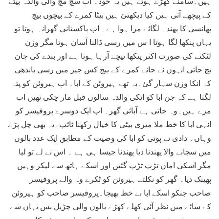
ہیں۔سامنے کھڑے ہوتے ہیں یہ خود۔ اب سچ مچ والی والدہ بیٹے
کے پیچھے آتی ہیں کیا دیکھتئ ہیں بیٹا کمرے کے بیچوں بیچ
پھانسی کا پھندہ لگائے مرا ہوا ہے۔ اب پاکستانی گھرانہ ہوتا تو
یہاں پنکھا لگا ہوتا ا س میں رسی ڈالنا آسان ہوتا مگر وزن
لٹکنے کی صورت اکثر پنکھا نیچے آرہا ہوتا ہے اور بندے کی جان
بچ جاتی انہوں نے جانے کمرے کے بیچ کس چیز میں رسی باندھی
کہ انکا وزن سہار گئ۔یہ تھے ہیروئن کے ابا۔ اب ہیروئن کو پتہ
لگتا ہے کہ جن ابا کو انکی والدہ سالوں قبل مار چکی تھیں اب
مرے ہیں۔وہ جاتی ہے آبائی گھر۔ اب ایک دوسرے پروفیسر کو
انہی ابا کا خط ملا میری بیٹی کا خیال رکھنا ٹائپ۔یہ بھی چل پڑے
وہاں۔ دادی نے پوتی کو ابا کی وصیت کے مطابق ایک عدد بالوں
میں سجانے والا پھندنا دیا پھندنا جیسا ہی ہے ۔ اس نے لے تو لیا
مگر اسکی اماں تڑپ تڑپ گئیں اور اسکے ہاتھ سے لیکر وہیں
پھینک دیا۔ گھر کو نکلتے ہیروئن کو ٹکرے وہ والے پروفیسر
صاحب جنکو اسکے ابا نے خط بھیجا۔پروفیسر صاحب کو ہیروئن
کے سائے میں نظر آئی کھلے کھڑے بالوں والی چڑیل بس یہاں سے