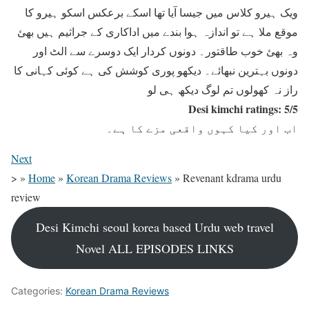
ویک ہیرو کلاس میں جیسا آیا تھا اسکے برعکس اسکو ہیرو کا
موقع ملا ہے تو اندازہ ہوا بندے میں اداکاری کے جراثیم ہیں بھئ
وہ بھئ خوب طاقتور۔ دونوں کردار ایک دوسرے سے الٹ اور
دونوں بہترین نبھائے۔ دیکھو پوری کوشش کی ہے کوئی کہانی کا
راز نہ کھولوں تم لوگ دیکھ ہی لو
Desi kimchi ratings: 5/5
اب اور کیا کہوں واقعی مزے کا ہے۔
Next
>
»
Home
»
Korean Drama Reviews
»
Revenant kdrama urdu
review
Desi Kimchi seoul korea based Urdu web travel
Novel ALL EPISODES LINKS
Categories:
Korean Drama Reviews