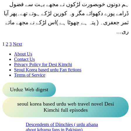
ہم دونوں خوبصورت لڑکوں نے مجھے بہت سے فضول
ڈرامے پورے دکھوائے مگر وہ کورین لڑکے ہوتے تھے۔پھر آیا
ثمر جعفری۔ ( پتہ ہے چھوٹا ہے )اس لڑکے نے مجھے مائے
ری…
Posts
1
2
3
Next
pagination
About Us
Contact Us
Privacy Policy for Desi Kimchi
Seoul Korea based urdu Fan fictions
Terms of Service
Urduz Web digest
seoul korea based urdu web travel novel Desi
Kimchi full episodes
Descendents of Dimchies ( urdu afsana
about kdrama fans in Pakistan)