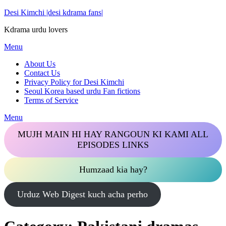
Skip
Desi Kimchi |desi kdrama fans|
to
Kdrama urdu lovers
content
Menu
About Us
Contact Us
Privacy Policy for Desi Kimchi
Seoul Korea based urdu Fan fictions
Terms of Service
Menu
MUJH MAIN HI HAY RANGOUN KI KAMI ALL
EPISODES LINKS
Humzaad kia hay?
Urduz Web Digest kuch acha perho