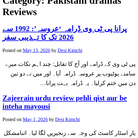
Category:
Pakistani dramas
Reviews
پرانا پی ٹی وی ڈرامہ ‘عروسہ’: 1992 سے
2026 تک کا تہذیبی سفر
Posted on
May 13, 2026
by
Desi Kimchi
پی ٹی وی کے ڈرامے اور آج کا تقابل: چند اہم نکات میرے
سامنے یوٹیوب پر عروسہ ڈرامہ آیا۔ اور میں نے دو تین
دن میں ختم کرلیا۔ یہ ڈرامہ بہت پرانا…
Zajeerain urdu review pehli qist aur be
inteha mayousi
Posted on
May 1, 2026
by
Desi Kimchi
یار اسٹار کاسٹ کی وجہ سے زنجیریں لگا لیا۔ اتنامشکل