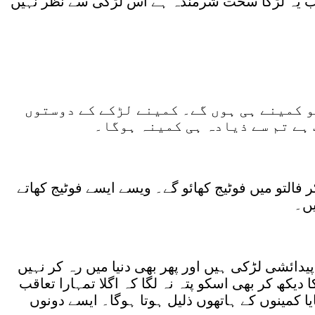
۔ اب یہ لڑکا سخت شرمندہ ہے اس لڑکی سے نظر نہیں
و کمینے ہی ہوں گے۔ کمینے لڑکے کے دوستوں
ہے تم سے ذیادہ ہی کمینہ ہوگا۔
 فالتو میں فوٹیج کھائو گے۔ ویسے ایسے فوٹیج کھاتے
یں۔
دائشی لڑکی ہیں اور پھر بھی دنیا میں رہ کر نہیں
یکھ کر بھی اسکو پتہ نہ لگا کہ اگلا تمہارا تعاقب
ا کمینوں کے ہاتھوں ذلیل ہوتا ہوگا۔ ایسے دونوں