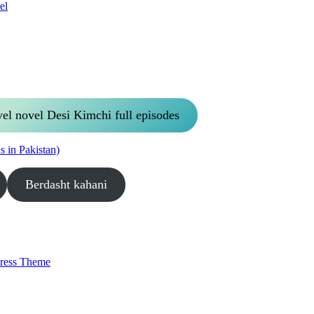
el
vel novel Desi Kimchi full episodes
 in Pakistan)
Berdasht kahani
ress Theme