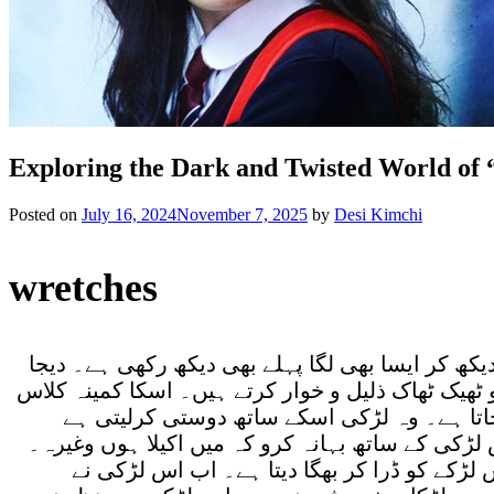
Exploring the Dark and Twisted World of
Posted on
July 16, 2024
November 7, 2025
by
Desi Kimchi
wretches
ھ کر ایسا بھی لگا پہلے بھی دیکھ رکھی ہے۔ دیجا
ٹھیک ٹھاک ذلیل و خوار کرتے ہیں۔ اسکا کمینہ کلاس
آجاتا ہے۔ وہ لڑکی اسکے ساتھ دوستی کرلیتی ہے
 لڑکی کے ساتھ بہانہ کرو کہ میں اکیلا ہوں وغیرہ۔
س لڑکے کو ڈرا کر بھگا دیتا ہے۔ اب اس لڑکی نے