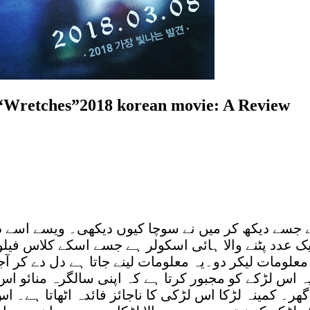
 “Wretches”2018 korean movie: A Review
سے دیکھ کر میں نے سوچا کیوں دیکھی۔ ویسے اسے دیک
 عدد پٹنے والا ہائی اسکولر ہے جسے اسکے کلاس فیلو 
معلومات لیکر دو۔یہ معلومات لینے جاتا ہے دل دے کر 
ہ اس لڑکے کو مجبور کرتا ہے کہ اپنی سالگرہ منائو اس
گھر۔ کمینہ لڑکا اس لڑکی کا ناجائز فائدہ اٹھاتا ہے۔ ا