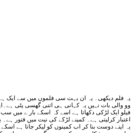
یہ فلم دیکھی۔ یہ ان بہت سی فلموں میں سے ایک ہے ج
وو والی بات نہیں یہ کہانی ہی اتنی گھسی پٹی ہے۔ایک
فیلو ایک لڑکی دکھاتا ہے اسے کہ اسکے بار ے میں سب 
اعتبار کرلیتی ہے۔ کمینے لڑکے کی نیت میں فتور ہے۔ ی
یہ اپنے دوست بنا کر اب کمینوں کو لیکر جاتا ہے اسکے 