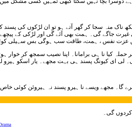
 ہے دوسرا بچا نہیں سکتا کبھی تمہیں کسی مشکل میں
ھ ناک منہ سجا کر گھر آتے ہو تو ان لڑکوں کی پسند ک
یرت جاگے گی۔ ہمت بھی آئے گی اور لڑکی کے پیچھے تم 
 میں عزت نفس ، ہمت، طاقت سب ہوگی بس سہیلی کوئی
کر حملہ کیا نا ہی برامانا۔ اپنا نصیب سمجھ کر خوار ہو
ی۔ لی ای کیونگ پسند ہی بہت مجھے۔ یار اسکو ہیرو لو 
 کرے گا۔ مجھے ویسے نا ہیرو پسند نہ ہیروئن کوئی خا
م کردوں گی۔
KDrama