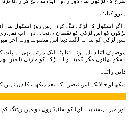
طرح کے لڑکوں سے دور رہو۔ ایک سے بچ کر رہنا پڑتا
ہیرو کیلیئے
۔اگر اسکول کے لڑکے تنگ کرتے ہیں روز اسکول سے آنک
لڑکوں کو اس لڑکی کو نقصان پہنچانے دو۔ اب تمہاری غ
بس لڑکی کو پتہ نہ لگنے دینا اس منصوبے ورنہ آخر
موصوف اتنا ذلیل ہوئے اتنا پٹے ایک مرتبہ بھی نہ پلٹ 
اسکو بچائوں مگر کمینے والے لڑکے کو مارتی نا میں بھ
ذاتی رائے۔
دیکھ لو حالانکہ اس تبصرے کے بعد دیکھنے کا دل نہیں
اور میرے پسندیدہ اوپا کو سائیڈ رول دو میں ریٹنگ ک