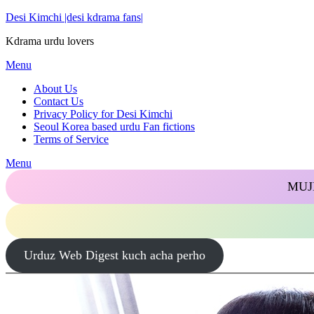
Skip
Desi Kimchi |desi kdrama fans|
to
Kdrama urdu lovers
content
Menu
About Us
Contact Us
Privacy Policy for Desi Kimchi
Seoul Korea based urdu Fan fictions
Terms of Service
Menu
MUJ
Urduz Web Digest kuch acha perho