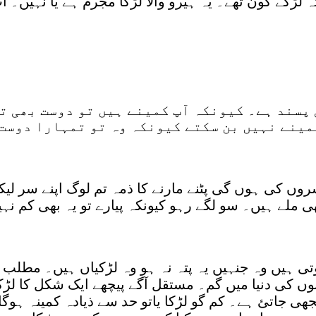
 لڑکے کون تھے۔ یہ ہیرو والا لڑکا مجرم ہے یا نہیں
پسند ہے۔ کیونکہ آپ کمینے ہیں تو دوست بھی ت
ینے نہیں بن سکتے کیونکہ وہ تو تمہارا دوست 
روں کی ہوں گی پٹنے مارنے کا ذمہ تم لوگ اپنے سر لیکر
ی ملے ہیں۔ سو لگے رہو کیونکہ پیارے تو یہ بھی کم نہ
 ہیں وہ جنہیں یہ پتہ نہ ہو وہ لڑکیاں ہیں۔ مطلب پی
 کی دنیا میں گم۔ مستقل آگے پیچھے ایک شکل کا لڑکا د
ی جاتئ ہے۔ کم گو لڑکا یاتو حد سے ذیادہ کمینہ ہوگای