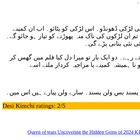
۔
ی لڑکی ڈھونڈو۔ اس لڑکی کو پٹائو۔ اب ان کمینے
ان لڑکوں کی ناک منہ پھوڑنے کو تیار ہو جائو گے۔
 نئی بنانی پڑے گی۔
تے رہے۔ دو ایک بار تو میرا دل کیا فلم میں گھس کر
نا ہمیشہ کمینے یا مزاحیہ کردار ملتے اسے
ص پسند بس ولن پسند۔ سارے ولن پیارے ہیں اس میں۔
Desi Kimchi ratings: 2/5
Queen of tears Uncovering the Hidden Gems of 2024 