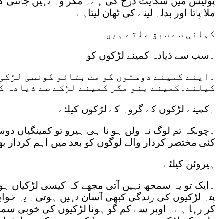
پولیس میں شکایت درج کی ہے۔ مگر وہ نہیں جانتی کہ
ملا پاتا اور بدلہ لینے کی ٹھان لیتاہے
کہانی سے سبق ملتے ہیں
۔سب سے ذیادہ کمینے لڑکوں کو
۔اپنے کمینے دوستوں کو مت بتائو کونسی لڑکی 
کیلئے۔کمینے بنو مگر کمینے لڑکے سے ذیادہ کم
۔کمینے لڑکوں کے گروہ کے لڑکوں کیلئے
۔چونکہ تم لوگ نہ ولن ہو نا ہی ہیرو تو کمینگیاں دوس
کئی مختصر کردار والے لوگوں کو بعد میں اہم کردار بھ
ہیروئن کیلئے
۔ایک تو یہ سمجھ نہیں آتی مجھے کہ کیسی لڑکیاں ہوتی
پتہ لڑکیوں کی زندگی کبھی آسان نہیں ہوتی۔ یہ خوابوں
کر رہا ہے۔ اوپر سے کم گو ہونا لڑکیوں کی خوبی سمجھ