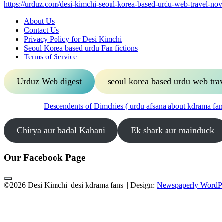
https://urduz.com/desi-kimchi-seoul-korea-based-urdu-web-travel-nov
About Us
Contact Us
Privacy Policy for Desi Kimchi
Seoul Korea based urdu Fan fictions
Terms of Service
Urduz Web digest
seoul korea based urdu web tra
Descendents of Dimchies ( urdu afsana about kdrama fans
Chirya aur badal Kahani
Ek shark aur mainduck
Our Facebook Page
©2026 Desi Kimchi |desi kdrama fans|
| Design:
Newspaperly WordP