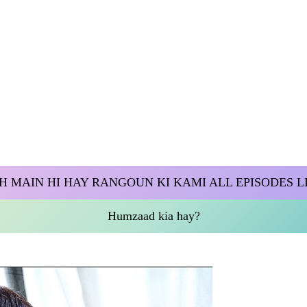
H MAIN HI HAY RANGOUN KI KAMI ALL EPISODES L
Humzaad kia hay?