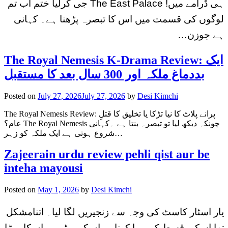
ہی ڈرامے میں! The East Palace جی کرلیا ختم اب تم
لوگوں کی قسمت میں اس کا تبصرہ پڑھنا ہے۔ کہانی
ہے جوزن…
The Royal Nemesis K-Drama Review: ایک
بددماغ ملکہ اور 300 سال بعد کا مستقبل
Posted on
July 27, 2026
July 27, 2026
by
Desi Kimchi
The Royal Nemesis Review: پرانے پلاٹ کا نیا تڑکا یا تخلیق کا قتلِ
عام؟ The Royal Nemesis چونکہ دیکھ لیا تو تبصرہ بنتا ہے ۔کہانی
شروع ہوتی ہے ایک ملکہ کو زہر…
Zajeerain urdu review pehli qist aur be
inteha mayousi
Posted on
May 1, 2026
by
Desi Kimchi
یار اسٹار کاسٹ کی وجہ سے زنجیریں لگا لیا۔ اتنامشکل
تھا اسکی قسط کو پورا کرنا۔یہاں کی مٹی وہاں کا روڑا