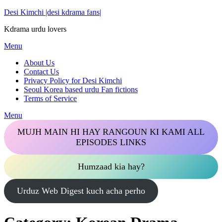
Skip
Desi Kimchi |desi kdrama fans|
to
Kdrama urdu lovers
content
Menu
About Us
Contact Us
Privacy Policy for Desi Kimchi
Seoul Korea based urdu Fan fictions
Terms of Service
Menu
MUJH MAIN HI HAY RANGOUN KI KAMI ALL
EPISODES LINKS
Humzaad kia hay?
Urduz Web Digest kuch acha perho