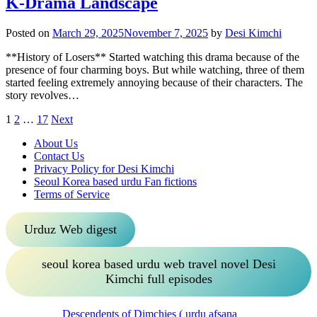
K-Drama Landscape
Posted on
March 29, 2025
November 7, 2025
by
Desi Kimchi
**History of Losers** Started watching this drama because of the
presence of four charming boys. But while watching, three of them
started feeling extremely annoying because of their characters. The
story revolves…
Posts
1
2
…
17
Next
pagination
About Us
Contact Us
Privacy Policy for Desi Kimchi
Seoul Korea based urdu Fan fictions
Terms of Service
Urduz Web digest
seoul korea based urdu web travel novel Desi
Kimchi full episodes
Descendents of Dimchies ( urdu afsana