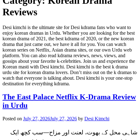
Category:
Korean Drama
Reviews
Desi kimchi is the ultimate site for Desi kdrama fans who want to
enjoy korean dramas in Urdu. Whether you are looking for the best
korean drama of 2021, the best kdrama of 2020, or the new korean
drama that just came out, we have it all for you. You can watch
korean series on Netflix, Asian drama sites, or our own Urdu web
platform. You can also read kdrama reviews, news, views, and
gossips about your favorite k-celebrities. Join us and experience the
Korean masti with Desi kimchi. Desi kimchi is the best k drama
urdu site for korean drama lovers. Don’t miss out on the k dramas to
watch that everyone is talking about. Desi kimchi is your one-stop
destination for everything kdrama.
The East Palace Netflix K‑Drama Review
in Urdu
Posted on
July 27, 2026
July 27, 2026
by
Desi Kimchi
شاہی محل کے بھوت، لعنت اور مزاح—سب کچھ ایک