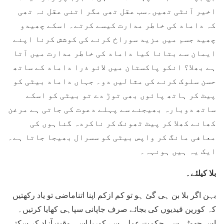
اخیر آنٹی تھیں۔سب عقل تھی مگر اتنی عقل نہ تھی
کہ داماد کی خاطر مدارت کیسے کرتے۔ اسکے چھیدو
چھید جسم میں مزید سوراخ کرنے کی کوشش کرنا اپنے
ایمان سے بتانا کیا داماد کی خاطر مدارت میں آتا
ہے بھلا؟ انکو پاکستان میں لائو ذرا داماد کے ساتھ
حسن سلوک کرنے کی مثالیں دو۔ جہاں داماد بیٹی کو
پیٹ کر ہاتھ پائوں بھی توڑ دے تو بیٹی کو اسکے
ساتھ دوبارہ بھیجنے سے پہلے دعوت کی جاتی ہے مرغن
کھانے کھلا کر پیٹ ٹھونک کر ناکردہ گناہوں کی
معافی مانگ کر واپس بیٹی کو سسرال بھیجا جاتا ہے۔
ایک یہ ہیں ہونہہ۔
بلا کیلئے۔
بہن اگر بلا بن ہی گئ ہو تو کم ازکم اپنا اتناماضی تو یاد رکھتیں
کہ کورین قیدیوں کی بجائے صرف جاپانی سپاہی کھایا کرتیں۔
اس چھوٹی سی حکمت عملی سے کوریا اسی وقت آزاد کر سکتی