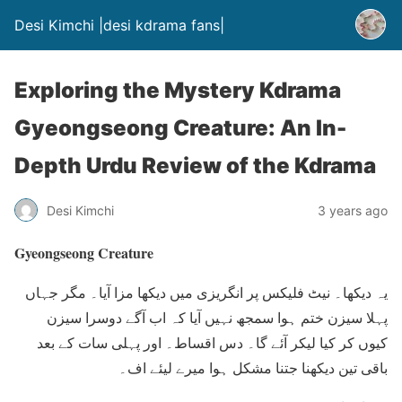
Desi Kimchi |desi kdrama fans|
Exploring the Mystery Kdrama
Gyeongseong Creature: An In-
Depth Urdu Review of the Kdrama
Desi Kimchi
3 years ago
Gyeongseong Creature
یہ دیکھا۔ نیٹ فلیکس پر انگریزی میں دیکھا مزا آیا۔ مگر جہاں
پہلا سیزن ختم ہوا سمجھ نہیں آیا کہ اب آگے دوسرا سیزن
کیوں کر کیا لیکر آئے گا۔ دس اقساط۔ اور پہلی سات کے بعد
باقی تین دیکھنا جتنا مشکل ہوا میرے لیئے اف۔