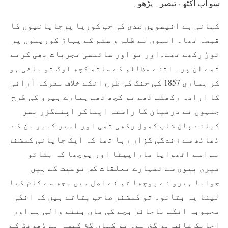
سو اب اکٹھے تبصرہ پڑھو۔
کہانی ہے انیسویں صدی کی جب کوریا پرجاپانیوں کا
قبضہ تھا۔ انہوں نے ظلم و ستم کے پہاڑ کورینوں پر
توڑ رکھے تھے۔اور تو اور سائنسی تجربات بھی کرتے
تھے ان پر۔ اتنے مظالم کے ساتھ کچھ لوگ تو باغی ہو
کر ہماری 1857 کی جنگ کی طرح انکے
خلاف معرکہ آرائی
کا ارادہ رکھتے تھے تو کچھ تھے ہمارے ہیرو کی طرح
جنہوں نے درمیان کا راستہ اپناکر اپنےگزر بسر
کیلئے پان شاپ کھول رکھی تھی اور امیر کبیر بن کے
ٹھاٹھ سے زندگی گزار رہا تھا کہ ایک جاپانی کمشنر
نے اسے اٹھوایا ماراپیٹا اور پوچھا کہ بتائو
میری بیوی سے تمہارے تعلقات کس نوعیت کے ہیں
جوابا ہیرو نے پوچھا تم نے اصل میں مجھ سے کام کیا
لینا یہ بتائو۔ تو کمشنر صاحب بتاتے ہیں کہ انکی
محبوبہ انکے ناجائز بچے کی ماں بننے والی ہے اور
اچانک غائب ہو گئ ہے۔ تو کہاں گئ کیسی ہے ڈھونڈ کے