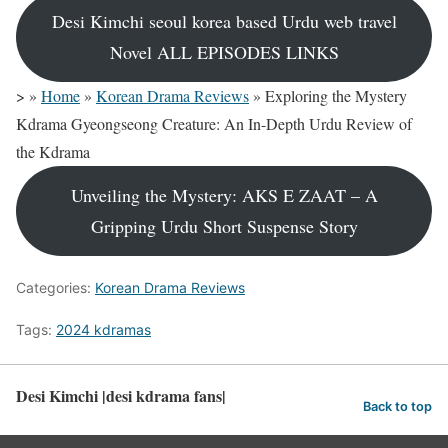
Desi Kimchi seoul korea based Urdu web travel
Novel ALL EPISODES LINKS
>
»
Home
»
Korean Drama Reviews
»
Exploring the Mystery
Kdrama Gyeongseong Creature: An In-Depth Urdu Review of
the Kdrama
Unveiling the Mystery: AKS E ZAAT – A
Gripping Urdu Short Suspense Story
Categories:
Korean Drama Reviews
Tags:
2024 kdramas
Desi Kimchi |desi kdrama fans|
Back to top