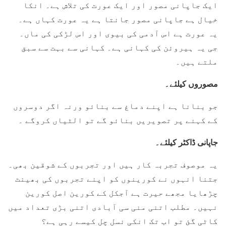
ایک جاپانی مصور اور ایک عورت کی تلاش ہے۔ انکا
خیال ہے جاپانی مصور جانتا ہے یہ عورت کہاں ہے۔
یہ عورت ہے اس آدمی کی بیوی اور اس لڑکی کی ماں۔
جی یہ ہیروئن کی کہانی ہے۔ کہانی سے بہت سے سبق
ملتے ہیں۔
مصوروں کیلئے۔
جو بنانا ہے اپنے دماغ سے بنائو ورنہ اگر دوسروں
کے کہنے پر تصویریں بنائو گے تو الٹیاں کروگے ۔
جاپانی ڈاکٹر کیلئے۔
یہ موصوف تجربہ کار ہیں اور تجربوں کے شوقین بھی۔
جتنا انہوں نے کورینوں کو اپنے تجربوں کی بھینٹ
چڑھایا مجھے حیرت ہے آجکل کے کورین اصل کورین
نہیں۔ مطلب اتنی منی سی آبادی اتنی بڑی تعداد میں
کاٹی گئ تو اب تک انکی نسل چل کیسے رہی ہے؟