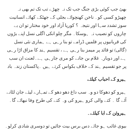
بھئ جب کوئی بڑی جنگ جب تک نہ چھڑے تب تک تم بھی نہ
چھیڑو کسی کو۔ ناخن کھنچوائے بجلی کے جھٹکے کھائے انسانیت
سوز تشدد سہا اور نتیجہ ؟ کوریا آزاد اور خود مختار تو ان بے
چاروں کو نصیب نہ ہوسکا۔ مگر چلو انکی اگلی نسل اپنے بڑوں
کی قربانیوں پر فلمیں ڈرامے تو بنا رہی ہے ہماری نئی نسل
(گالی) تو قائد پر میمز بنا رہی ہے ، تقسیم ہند کا مزاق اڑا رہی
ہے اور دوبارہ غلام بن جانے کو مری جارہی ہے۔لعنت ان سب
پر جو تقسیم ہند کے خلاف بکواس کرتے ہیں ۔پاکستان زندہ باد
ہیرو کے احباب کیلئے
ہیرو کو دھوکا دو وہ سب داغ دھو دھو کے تمہارے لیئے جان لٹانے
آئے گا ۔ کتے والی کرو ہیرو کی وہ کتے کی طرح وفا نبھائے گا۔
ہیروئن کے ابا کیلئے۔
بیوی غائب ہو جائے دس برس بیت جائیں تو دوسری شادی کرلو۔