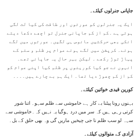
جاپانی جنرلوں کیلئے۔
ایک یہ جنرلوں کو عورتوں اور طاقت کی کیا لت لگی
ہوتی ہے ۔کم از کم جاپانی جنرل تو اچھے دکھا دیتے
انکی بھی حرکتیں مانوس ہی لگیں۔ عورتوں میں لگے
ہوئے۔ کرپشن میں لگے ہوئے عوام پر ظلم و ستم کے
پہاڑ توڑ رکھے ۔ لیکن بہر حال یہ جاپانی تھے۔
انہوں نے جو کیا کورینوں پر ظلم کیا اپنی عوام کو
کم از کم چھوڑ دیا تھا۔ ایک ہم بے چارے ہیں۔۔۔۔
کورین قیدی خواتین کیلئے۔
بہنوں رونا پیٹنا بے کار ہے خاموشی سے ظلم سہو۔ اتنا شور
کرتی رہی ہیں کہ سر میں درد ہوگیا یہ نہیں کہ۔خاموشی سے
سہہ لو سب ظلم نا جی چیخیں ماریں گی وہ بھی حلق کے بل۔
آزادی کے متوالوں کیلئے۔