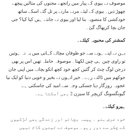
موصوف نے بیوی کے پیار میں رانجھے مجنوں کی مثالیں پیچھے
چھوڑ دیں۔ بیوی کے لیئے مرنے مارنے پر تل گئے اسکے ساتھ
خودکشی کا منصوبہ بنا لیا اور بیوی نے جانتے ہیں کیا کیا؟ جی
جان بچا کربھاگ گئ۔
کمشنر کی محبوبہ کیلئے۔
بہن نے اپنے ہونے سے جو طوفان مچائے کہانی میں یہ نہ ہوتیں
تو راوی چین ہی چین لکھتا۔ موصوفہ حاملہ تھیں اس پر بھی
درجن لوگ چٹ کر گئیں کچھ خود کچھ انکو بچانے میں اپنی جان
جوکھم میں ڈالتے رہے۔ خیر انہوں نے بخیر و خوبی دنیا کو ایک نیا
عجوبہ روزگار دیا جسکی وجہ سے امید کی جاسکتی ہے
گیونگسونگ کریچر کا سیزن 2 بھی آسکتا ہے۔
ہیرو کیلئے۔
خود غرض بنو ۔ پیسہ بچائو اور زندگی بھی لڑکیوں
کے چکر سے دور رہو۔ موصوف نے تینوں کام نہیں