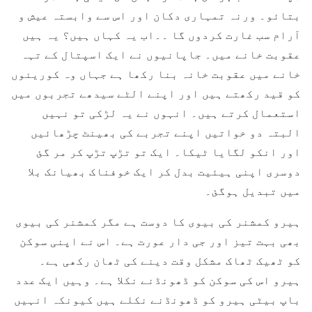
بتائو۔ ورنہ تمہاری دکان اور اس سے وابستہ عیش و
آرام سب غارت کردوں گا ۔۔اب یہ کہاں ہیں؟ یہ ہیں
عقوبت خانے میں۔ جاپانیوں نے ایک اسپتال کے تہہ
خانے میں عقوبت خانہ بنا رکھا ہے جہاں وہ کورینوں
کو قید رکھتے ہیں اور اپنے الٹے سیدھے تجربوں میں
استعمال کرتے ہیں۔ انہوں نے یہ لڑکی تو نہیں
البتہ دو خواتیں اپنے تجربے کی بھینٹ چڑھائیں
اور انکو لگایا ٹیکا۔ ایک تو تڑپ تڑپ کر مر گئ
دوسری اپنی ہیئیت بدل کر ایک خوفناک بھیانک بلا
میں تبدیل ہوگئ۔
ہیرو کمشنر کی بیوی کا دوست ہے مگر کمشنر کی بیوی
بھی بہت تیز اور جی دار عورت ہے۔ اس نے اپنی سوکن
کو ٹھیک ٹھاک مشکل وقت دینے کی ٹھان رکھی ہے۔
ہیرو اس کی سوکن کو ڈھونڈنے نکلا ہے۔ وہیں ایک عدد
باپ بیٹی ہیرو کو ڈھونڈنے نکلے ہیں کیونکہ انہیں