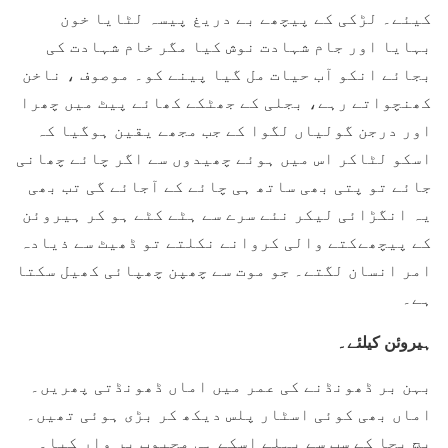
کیئے۔ لڑکی کے پیچھے بے دریغ پیسہ لٹایا خون
بہایا اور جام شہادت نوش کیا مگر خام شہادت کی
بجائے انکو آب حیات مل گیا پینے کو۔ موصوف ، ناخن
کھنچواتے رہے، بجلی کے جھٹکے کھائے پیٹ میں چھرا
اور درجن گولیاں لگوا کے جب مجھے یقین ہوگیا کہ
اسکو لٹاکر اس میں ہوئے چھیدوں سے اگر چائے چھانی
جائے تو پتی بھی ساتھ ہی چائے کے آجائے گی تب بھی
یہ انگڑائی لیکر نئے سرے سے ہٹے کٹے ہو کر ہیروئن
کے پیچھےکتے والی کروانے نکلتے تو ڈھیٹ سے ذیادہ
امر انسان لگتے۔ جو موت سے چھپن چھپائی کھیل سکتا
ہے۔
ہیروئن کیلئے۔
بہن بر ڈھونڈنے کی عمر میں اماں ڈھونڈتی پھریں۔
اماں بھی کوئی اسٹار پلس دیکھ کر بڑی ہوئی تھیں۔
بچ بچا کے سب سے پہلے اسکے ہی محبوب پر وار کیا۔