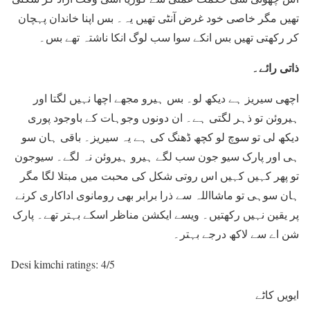
تھیں مگر خاصی خود غرض آنٹی تھیں یہ۔ بس اپنا خاندان پہچان
کر رکھتی تھیں بس انکے سوا سب لوگ انکا ناشتہ تھے بس۔
ذاتی رائے۔
اچھی سیریز ہے دیکھ لو۔ بس ہیرو مجھے اچھا نہیں لگتا اور
ہیروئن تو ذہر لگتی ہے۔ ان دونوں وجوہات کے باوجود پوری
دیکھ لی تو سوچ لو کچھ ڈھنگ کی ہے یہ سیریز۔ باقی ہان سو
ہی اور پارک سیو جون سب لگے ہیرو ہیروئن نہ لگے۔ سیوجون
تو پھر کہیں کہیں اس روتی شکل کی محبت میں مبتلا لگا مگر
ہان سوہی تو ماشااللہ سے ذرا برابر بھی رومانوی اداکاری کرنے
پر یقین نہیں رکھتیں۔ ویسے ایکشن مناظر اسکے بہتر تھے۔ پارک
شن اے سے لاکھ درجے بہتر۔
Desi kimchi ratings: 4/5
ایویں کاٹے