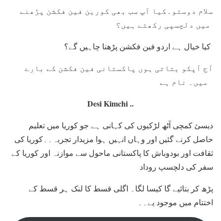
سلام دوستو۔کیا آپ سب بھی کورین فین فکشن پڑھنے
میں دلچسپی رکھتے ہیں؟
کیا خیال ہے اردو فین فکشن پڑھنا چاہیں گے؟
آج آپکو بتاتی ہوں پاکستانی فین فکشن کے بارے
میں۔ نام ہے
Desi Kimchi ..
دیسئ کمچی آٹھ لڑکیوں کی کہانی ہے جو کوریا میں تعلیم
حاصل کرنے گئیں اور وہاں انہیں ہوا مزیدار تجربہ۔۔کوریا کی
ثقافت اور بودوباش کا پاکستانی ماحول سے موازنہ اور کوریا کے
سفر کی دلچسپ روداد
پڑھ کر بتائیے گا کیسا لگا۔ اگلی قسط کا لنک ہر قسط کے
اختتام میں موجود یے۔۔