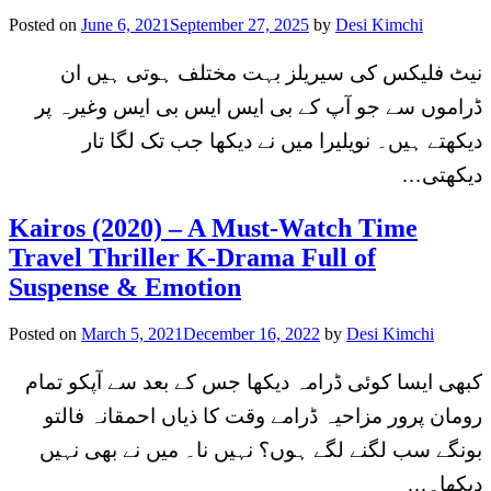
Posted on
June 6, 2021
September 27, 2025
by
Desi Kimchi
نیٹ فلیکس کی سیریلز بہت مختلف ہوتی ہیں ان
ڈراموں سے جو آپ کے بی ایس ایس بی ایس وغیرہ پر
دیکھتے ہیں۔ نویلیرا میں نے دیکھا جب تک لگا تار
دیکھتی…
Kairos (2020) – A Must-Watch Time
Travel Thriller K-Drama Full of
Suspense & Emotion
Posted on
March 5, 2021
December 16, 2022
by
Desi Kimchi
کبھی ایسا کوئی ڈرامہ دیکھا جس کے بعد سے آپکو تمام
رومان پرور مزاحیہ ڈرامے وقت کا ذیاں احمقانہ فالتو
بونگے سب لگنے لگے ہوں؟ نہیں نا۔ میں نے بھی نہیں
دیکھا۔…