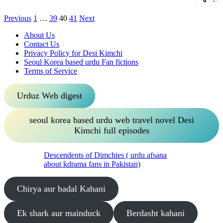
Posts
Previous
1
…
39
40
41
Next
pagination
About Us
Contact Us
Privacy Policy for Desi Kimchi
Seoul Korea based urdu Fan fictions
Terms of Service
Urduz Web digest
seoul korea based urdu web travel novel Desi
Kimchi full episodes
Descendents of Dimchies ( urdu afsana
about kdrama fans in Pakistan)
Chirya aur badal Kahani
Ek shark aur mainduck
Berdasht kahani