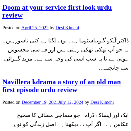
Doom at your service first look urdu
review
Posted on
April 25, 2022
by
Desi Kimchi
ڈاکٹر:آپکو گلوبیاسٹوما ہے۔ یوں لگتا ہے کئی ناسورہیں۔
یہ جو آپ تھکی تھکی رہتی ہیں اور قے سی محسوس
ہوتی ہے نا یہ سب اسی کی وجہ سے ہے۔ مزید گہرائی
سے جانچنے…
Navillera kdrama a story of an old man
first episode urdu review
Posted on
December 19, 2021
July 12, 2024
by
Desi Kimchi
ایک اور ایساکے ڈرامہ جو سماجی مسائل کا صحیح
عکاس ہے۔ اگر آپ نے دیکھنا ہے اصل زندگی کو تو یہ