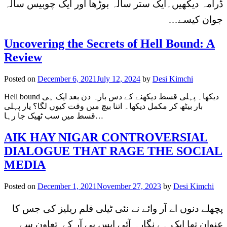
ڈرامہ دیکھیں۔ایک ستر سالہ بوڑھا اور ایک چوبیس سالہ
جوان کیسے…
Uncovering the Secrets of Hell Bound: A
Review
Posted on
December 6, 2021
July 12, 2024
by
Desi Kimchi
Hell bound دیکھا۔ پہلی قسط دیکھنے کے دس بارہ دن بعد ایک ہی
بار بیٹھ کر مکمل دیکھا۔ اتنا بیچ میں وقت کیوں لگا؟ یار پہلی
قسط میں سب ٹھیک جا رہا…
AIK HAY NIGAR CONTROVERSIAL
DIALOGUE THAT RAGE THE SOCIAL
MEDIA
Posted on
December 1, 2021
November 27, 2023
by
Desi Kimchi
پچھلے دنوں اے آر وائے نے نئی ٹیلی فلم ریلیز کی جس کا
عنوان تھا ایک ہے نگار۔ آئی ایس پی آر کے تعاون سے