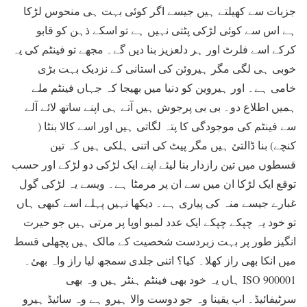
جزبات سے کھیلتے ہیں جیسے اگر کوئی بہت ہی منحوس لڑکا
ہے اس سے کوئی لڑکی پٹتی نہیں ہے تو اسکے ذہن کو قابو
کرکے اسے فلرٹ اور ہر دلعزیز بنا دیں گے۔ مجھے تو فینٹم کی یہ
خوبی ہی لگی مگر ہیروئن کی استانی کے نزدیک بہت بڑی
خامی ہے۔ اور ہیروین کو دنیا میں بھیجا کہ جہاں فینٹم ملے
ہمیں اطلاع دو۔ بی بی پرجوش ہیں آتے ہی اپنے ساتھ لائے آلے
سے فینٹم کی موجودگی کا پتہ لگاتی ہیں اور اسے کالا بنٹا (
کنچے) بنا ڈالتئ ہیں مگر پیٹ کی اتنی ہلکی ہیں کہ تین
قسطوں میں تین رازدار بنا لیئے اپنے ایک لڑکی دو لڑکے اور حسب
توقع ایک لڑکا ان میں سے ان پر مرمٹا ہے۔ ویسے یہ لڑکی گول
غبارے جیسے منہ کی پیاری ہے۔ دیکھا نہیں پہلے اسے کبھی ہاں
تو خود یہ چپکے چپکے ایک عدد لمبو اوپا پر مرتی ہیں جو حیرت
انگیز طور پر بہت زبردست شخصیت کے مالک ہیں پچھلی قسط
میں انکا بھی راز کھلا۔ کیا؟ اتنی جلدی سمجھ لیا راز واہ بھئ۔
ہاں یہ خود بھی فینٹم ہنٹر ہیں وہ بھی ISO 900001
سرٹیفائیڈ۔ اب یقینا وہ جو دوست والا ہیرو ہے وہ سائیڈ ہیرو