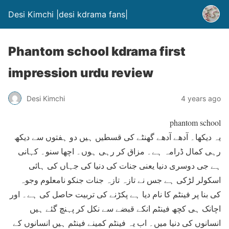
Desi Kimchi |desi kdrama fans|
Phantom school kdrama first
impression urdu review
Desi Kimchi
4 years ago
phantom school
یہ دیکھا۔ آدھے آدھے گھنٹے کی قسطیں ہیں دو ہفتوں سے دیکھ
رہی کمال ڈرامہ ہے۔ مزاق کر رہی ہوں۔ اچھا سنو۔ کہانی
ہے جی دوسری دنیا یعنی جنات کی دنیا کی جہاں کی ہائی
اسکولر لڑکی ہے جس نے تازہ تازہ جنات جنکو نامعلوم وجوہ
کی بنا پر فینٹم کا نام دیا ہے پکڑنے کی تربیت حاصل کی ہے۔ اور
اچانک ہی کچھ فینٹم انکے قبضے سے نکل کر پہنچ گئے ہیں
انسانوں کی دنیا میں۔ اب یہ فینٹم کمینے فینٹم ہیں انسانوں کے